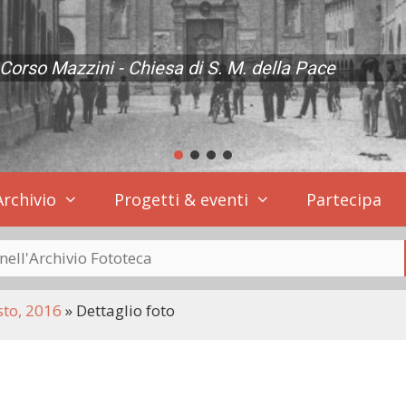
Corso Mazzini - Chiesa di S. M. della Pace
page
Archivio
Progetti & eventi
Partecipa
sto, 2016
»
Dettaglio foto