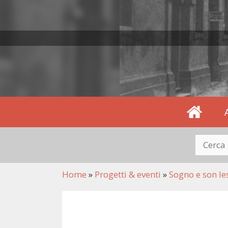
Home
Home
»
Progetti & eventi
»
Sogno e son le