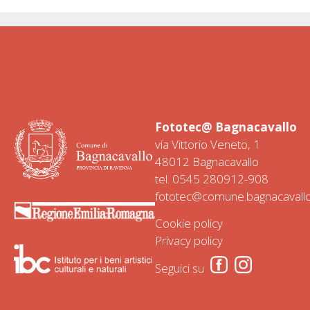
tti,
ni,
19
19
78
78
Fototec@ Bagnacavallo
via Vittorio Veneto, 1
48012 Bagnacavallo
tel.
0545 280912
-
908
fototec@comune.bagnacavallo.
Cookie policy
Privacy policy
Seguici su