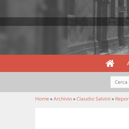
Home
Home
»
Archivio
»
Claudio Salvini
»
Repor